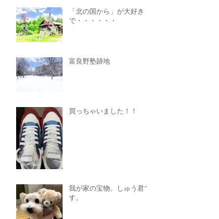
「北の国から」が大好き
で・・・・・・
富良野塾跡地
買っちゃいました！！
我が家の宝物。しゅう君で
す。