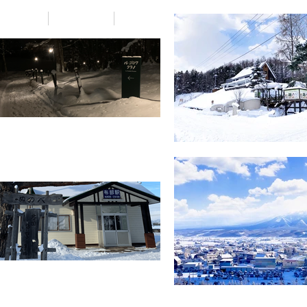
Winds
COMPANY
K'sブログ