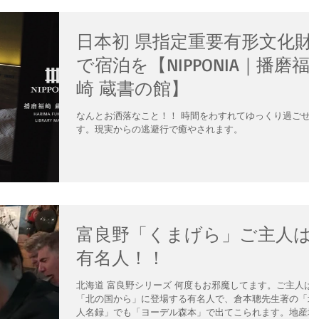
日本初 県指定重要有形文化財
で宿泊を【NIPPONIA｜播磨福
崎 蔵書の館】
なんとお洒落なこと！！ 時間をわすれてゆっくり過ごせ
す。現実からの逃避行で癒やされます。
富良野「くまげら」ご主人は
有名人！！
北海道 富良野シリーズ 何度もお邪魔してます。ご主人は
「北の国から」に登場する有名人で、倉本聰先生著の「北
人名録」でも「ヨーデル森本」で出てこられます。地産地