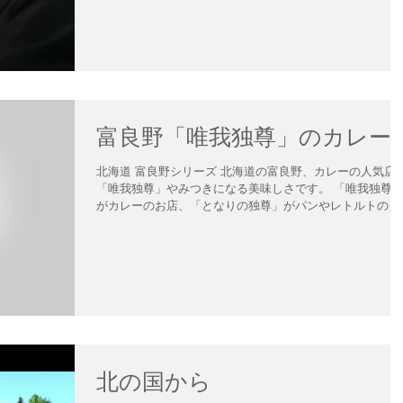
のお店で超有名店で「北の国から」のファンで知らない人
いないくらいのお店です。海外からのお客様もたくさん来
れま...
富良野「唯我独尊」のカレー
北海道 富良野シリーズ 北海道の富良野、カレーの人気店
「唯我独尊」やみつきになる美味しさです。 「唯我独尊
がカレーのお店、「となりの独尊」がパンやレトルトのカ
ーや自社ブランドのお持ち帰りの専門店、 「夜の独尊」
地元の素材やご主人が釣ってきたお魚、鹿や熊などのジビ
料理...
北の国から