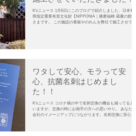
K'sニュース 1月6日にこのブログで紹介しました、日本初
県指定重要有形文化財【NIPPONIA｜播磨福崎 蔵書の館】
さまです。 この施設の看板やのれんを弊社で施工させて
ただきました。NIPPONIAのブランドを意識して、すべて
シンプルにモダンに高級感のあるイメージに...
ワタして安心、モラって安
心、抗菌名刺はじめまし
た！！
K'sニュース コロナ禍の中で名刺交換の機会も減ってると
いますが、交換の時にお相手の方への思いやり。 あなた
会社のイメージアップにつながります。名刺交換に安心を
ラスしてはいかがですか？ 価格も片面一色で加工代、印
代で1,810円〜、お気軽にご用命くださいね。...