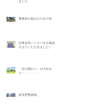
ました。
い
事務所の前のけやきの木
を
記者会見バックパネル納品
させていただきました！
「北の国から」が大好き
で・・・・・・
思
や
プ
刷
富良野塾跡地