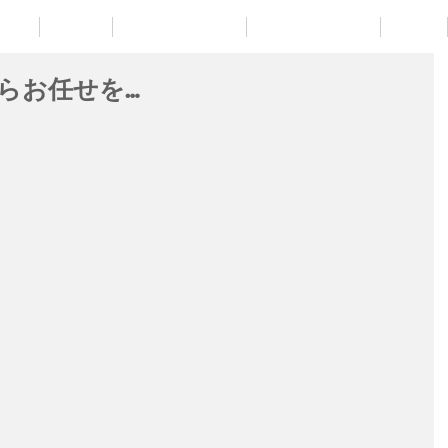
IGN
WORK
RENTAL DESIGN
BUSINESS CARD
LOGO
らお任せを…