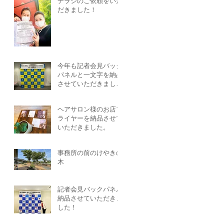
チラシのご依頼をいた
だきました！
今年も記者会見バック
パネルと一文字を納品
させていただきまし
た！
ヘアサロン様のお店フ
ライヤーを納品させて
いただきました。
事務所の前のけやきの
木
記者会見バックパネル
納品させていただきま
した！