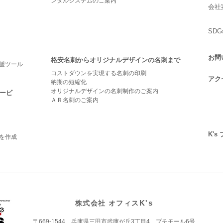
ンタルシステムのご案内
会社
SD
お問
格安名刺からオリジナルデザインの名刺まで
援ツール
コストダウンを実現する名刺の印刷
アク
納期の短縮化
オリジナルデザインの名刺制作のご案内
ービ
ＡＲ名刺のご案内
K's
を作成
株式会社 オフィス
K's
〒669-1544 兵庫県三田市武庫が丘3丁目4 プチモール6号