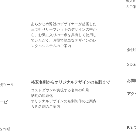
求人
のご
あらかじめ弊社のデザイナーが起案した
三つ折りリーフレットのデザインの中か
ら、お気に入りの一点を共有して使用し
ていただく、お得で簡単なデザインのレ
ンタルシステムのご案内
会社
SD
お問
格安名刺からオリジナルデザインの名刺まで
援ツール
コストダウンを実現する名刺の印刷
アク
納期の短縮化
オリジナルデザインの名刺制作のご案内
ービ
ＡＲ名刺のご案内
K's
を作成