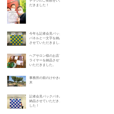
チラシのご依頼をいた
だきました！
今年も記者会見バック
パネルと一文字を納品
させていただきまし
た！
ヘアサロン様のお店フ
ライヤーを納品させて
いただきました。
事務所の前のけやきの
木
記者会見バックパネル
納品させていただきま
した！