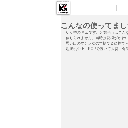
HOME
MESSAGE
DES
こんなの使ってまし
初期型のiMacです。起業当時はこん
信じられません。当時は花柄がかわ
思い出のマシンなので捨てるに捨て
応接机の上にPOPで置いて大切に保