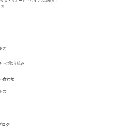
の支援・サポート 「ウインズ編集室」
案内
案内
Gsへの取り組み
い合わせ
セス
 ブログ