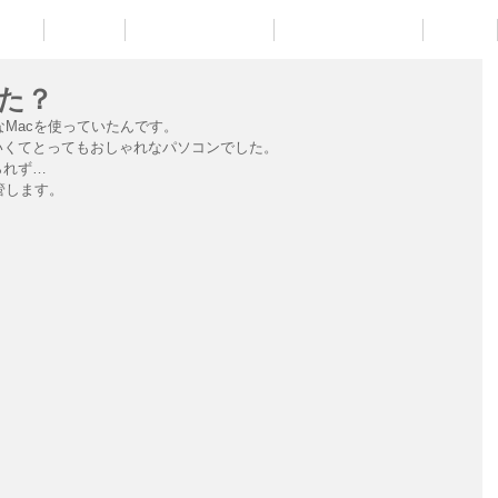
IGN
WORK
RENTAL DESIGN
BUSINESS CARD
LOGO
た？
なMacを使っていたんです。
いくてとってもおしゃれなパソコンでした。
られず…
管します。