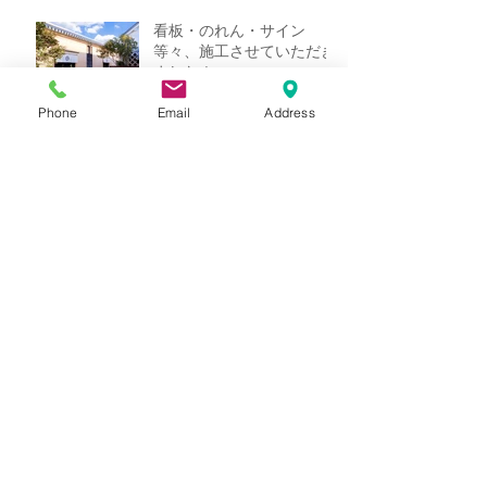
看板・のれん・サイン
等々、施工させていただき
ました！
Phone
Email
Address
アーカイブ
2022年10月
（1）
1件の記事
2022年2月
（1）
1件の記事
2021年12月
（1）
1件の記事
2021年5月
（1）
1件の記事
2021年3月
（1）
1件の記事
2021年2月
（3）
3件の記事
2021年1月
（9）
9件の記事
2017年6月
（1）
1件の記事
2017年5月
（15）
15件の記事
2017年4月
（4）
4件の記事
タグから検索
jisyakoukoku
nitijyou
sakuhin