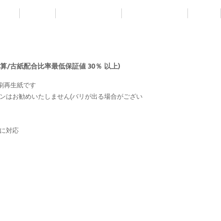
IGN
WORK
RENTAL DESIGN
BUSINESS CARD
LOGO
換算/古紙配合比率最低保証値 30％ 以上)
刷再生紙です
ンはお勧めいたしません(バリが出る場合がござい
に対応