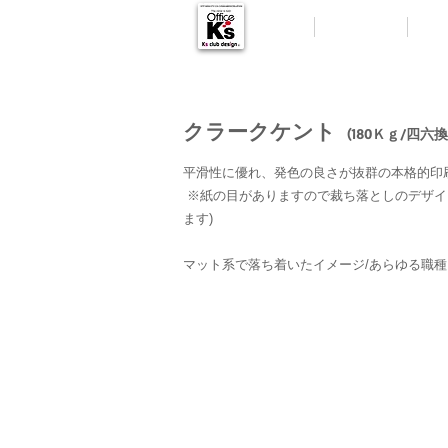
HOME
MESSAGE
DES
クラークケント
(180Ｋｇ/四六
平滑性に優れ、発色の良さが抜群の本格的印
※紙の目がありますので裁ち落としのデザイ
ます)
マット系で落ち着いたイメージ/
あらゆる職種