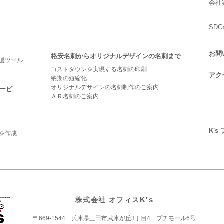
会社
SD
お問
格安名刺からオリジナルデザインの名刺まで
援ツール
コストダウンを実現する名刺の印刷
アク
納期の短縮化
オリジナルデザインの名刺制作のご案内
ービ
ＡＲ名刺のご案内
K's
を作成
株式会社 オフィス
K's
〒669-1544 兵庫県三田市武庫が丘3丁目4 プチモール6号